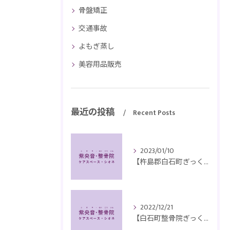
骨盤矯正
交通事故
よもぎ蒸し
美容用品販売
最近の投稿
Recent Posts
2023/01/10
【杵島郡白石町ぎっくり腰】４０代男性で床に落ちたペンを取ろうとして腰を痛め来院されました。
2022/12/21
【白石町整骨院ぎっくり腰】70代男性、朝、肥料袋を抱えた時に痛めて来院されました。