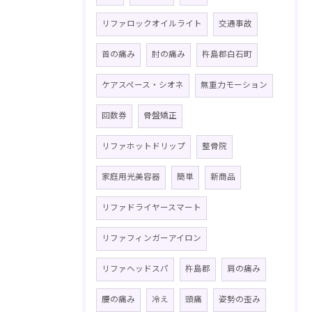
リファロックオイルライト
交通事故
首の痛み
肘の痛み
杵島郡白石町
ケアスペース・シオネ
無重力モーション
回数券
骨盤矯正
リファホットドリップ
整骨院
家庭用光美容器
簡単
新商品
リファドライヤースマート
リファフィンガーアイロン
リファヘッドスパ
杵島郡
肩の痛み
腰の痛み
冷え
頭痛
姿勢の歪み