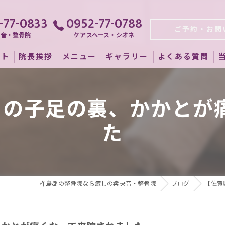
-77-0833
0952-77-0788
ご予約・お問
央音・整骨院
ケアスペース・シオネ
プト
院長挨拶
メニュー
ギャラリー
よくある質問
男の子足の裏、かかとが
た
杵島郡の整骨院なら癒しの紫央音・整骨院
ブログ
【佐賀