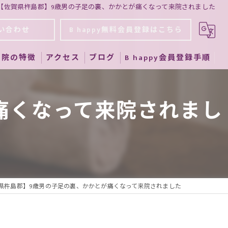
【佐賀県杵島郡】9歳男の子足の裏、かかとが痛くなって来院されました
い合わせ
B happy無料会員登録はこちら
当院の特徴
アクセス
ブログ
B happy会員登録手順
筋膜リリース
痛くなって来院されまし
骨盤矯正
交通事故
よもぎ蒸し
美容用品販売
県杵島郡】9歳男の子足の裏、かかとが痛くなって来院されました