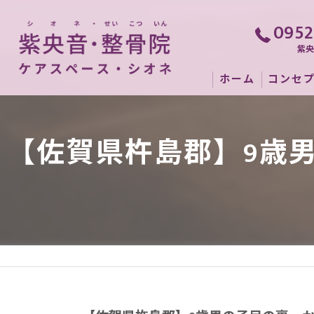
0952
紫
ホーム
コンセ
【佐賀県杵島郡】9歳