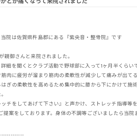
かかとが痛くなって来院されました
。当院は佐賀県杵島郡にある『紫央音・整骨院』です
子が親御さんと来院されました。
、詳細を聞くとクラブ活動で野球部に入って1ヶ月半くらい
で筋肉に疲労が溜まり筋肉の柔軟性が減少して痛みが出て
らはぎの柔軟性を高めるため集中的に膝から下にかけて施
た。
レッチをしてあげて下さい』と声かけ、ストレッチ指導等
のご提案をしております。身体の不調等ございましたら当院
-------------