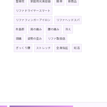
整骨院
家庭用光美容器
簡単
新商品
リファドライヤースマート
リファフィンガーアイロン
リファヘッドスパ
杵島郡
肩の痛み
腰の痛み
冷え
頭痛
姿勢の歪み
リファ取扱店
ぎっくり腰
ストレッチ
全身指圧
妊活