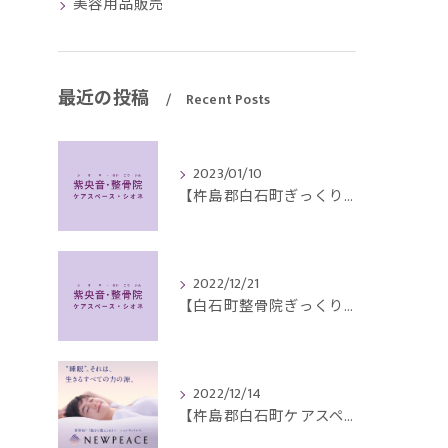
美容用品販売
最近の投稿
Recent Posts
2023/01/10
【杵島郡白石町ぎっくり腰】４０代男性で床に落ちたペンを取ろうとして腰を痛め来院されました。
2022/12/21
【白石町整骨院ぎっくり腰】70代男性、朝、肥料袋を抱えた時に痛めて来院されました。
2022/12/14
【杵島郡白石町ケアスペース・シオネAIモーションマットレス】１０台限定大特価セール実施中！プレゼントキャンペーンもあり