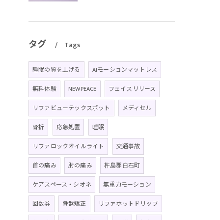
タグ
Tags
睡眠の質を上げる
AIモーションマットレス
無料体験
NEWPEACE
フェイスリリース
リファビューテックスポット
メディセル
骨折
応急処置
睡眠
リファロックオイルライト
交通事故
首の痛み
肘の痛み
杵島郡白石町
ケアスペース・シオネ
無重力モーション
回数券
骨盤矯正
リファホットドリップ