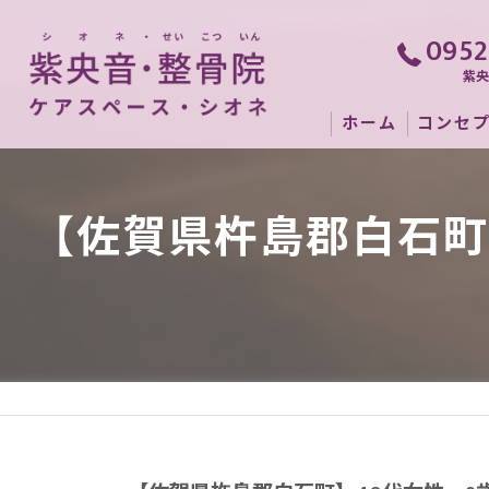
0952
紫
ホーム
コンセ
【佐賀県杵島郡白石町