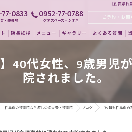
【佐賀県杵
-77-0833
0952-77-0788
ご予約・お問
央音・整骨院
ケアスペース・シオネ
プト
院長挨拶
メニュー
ギャラリー
よくある質問
】40代女性、9歳男児
院されました。
杵島郡の整骨院なら癒しの紫央音・整骨院
ブログ
【佐賀県杵島郡白