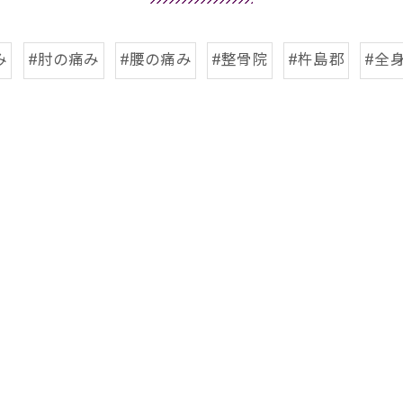
み
#肘の痛み
#腰の痛み
#整骨院
#杵島郡
#全