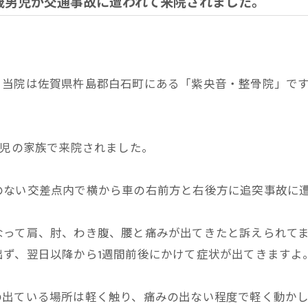
歳男児が交通事故に遭われて来院されました。
。当院は佐賀県杵島郡白石町にある「紫央音・整骨院」で
男児の家族で来院されました。
のない交差点内で横から車の右前方と右後方に追突事故に
なって肩、肘、わき腹、腰と痛みが出てきたと訴えられて
出ず、翌日以降から1週間前後にかけて症状が出てきますよ
の出ている場所は軽く触り、痛みの出ない程度で軽く動か