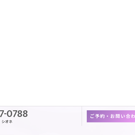
7-0788
ご予約・お問い合
・シオネ