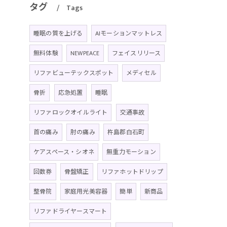
タグ
Tags
睡眠の質を上げる
AIモーションマットレス
無料体験
NEWPEACE
フェイスリリース
リファビューテックスポット
メディセル
骨折
応急処置
睡眠
リファロックオイルライト
交通事故
首の痛み
肘の痛み
杵島郡白石町
ケアスペース・シオネ
無重力モーション
回数券
骨盤矯正
リファホットドリップ
整骨院
家庭用光美容器
簡単
新商品
リファドライヤースマート