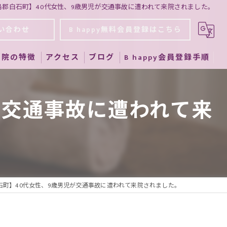
島郡白石町】40代女性、9歳男児が交通事故に遭われて来院されました。
い合わせ
B happy無料会員登録はこちら
当院の特徴
アクセス
ブログ
B happy会員登録手順
筋膜リリース
が交通事故に遭われて来
骨盤矯正
交通事故
よもぎ蒸し
美容用品販売
石町】40代女性、9歳男児が交通事故に遭われて来院されました。